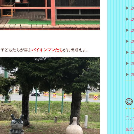
▶
2
▶
2
▶
2
▶
2
、子どもたちが喜ぶ
バイキンマン
たち
がお出迎えよ。
▶
2
▶
2
▶
2
〇ご
♨北