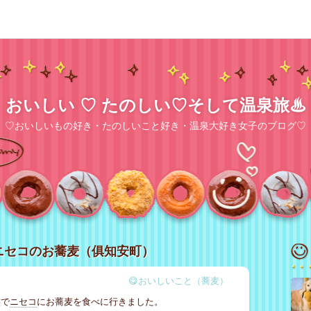
おいしい ♡ たのしい♡そして温泉旅♨
♡おいしいもの好き・たのしいこと好き・温泉大好き女子のブログ♡
ニセコのお蕎麦（俱知安町）
😋おいしいこと（蕎麦）
族で
ニセコ
にお蕎麦を食べに行きました。