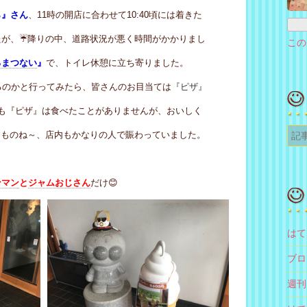
ら』さん
、11時の開店に合わせて10:40頃には着きた
たが、☔降りの中、道路状況が悪く時間がかかりまし
この
ろまつない
』
で、トイレ休憩に立ち寄りました。
るのかと行ってみたら、皆さんのお目当ては
『ピザ』
も『ピザ』は食べたことがありませんが、おいしく
すものね～、店内もかなりの人で賑わっていました。
ンマン
と
ジャムおじさん
だけ😊
はて
ブロ
週刊