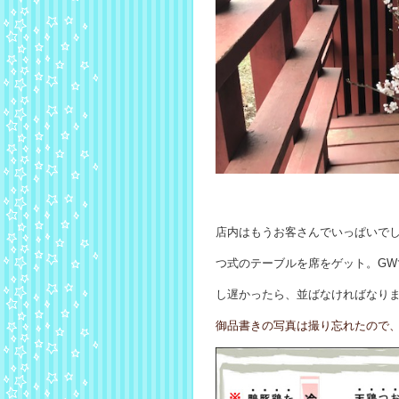
店内はもうお客さんでいっ
ぱいで
つ式のテーブルを
席をゲッ
ト。
G
し遅かったら、並ばなければ
な
り
御品書きの写真は撮り忘れたので