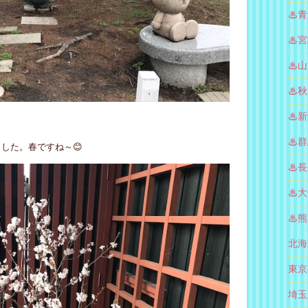
♨青
♨宮
♨山
♨秋
♨新
♨群
した。春ですね～😊
♨長
♨大
♨熊
北海
東京
埼玉