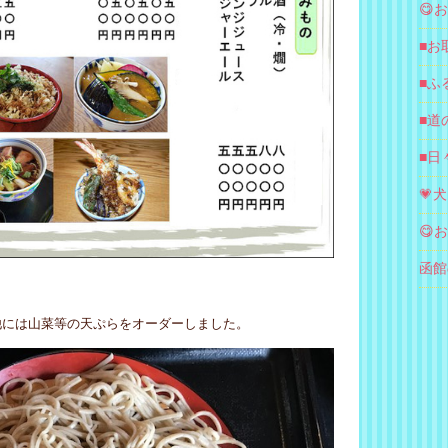
😋
■お
■ふ
■道の
■日
💗
😋
函館
他には山菜等の天ぷらをオーダーしました。