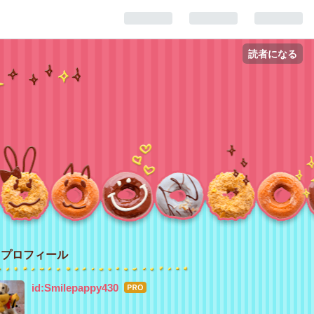
読者になる
プロフィール
id:Smilepappy430
はて
なブ