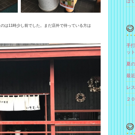
はて
たのは11時少し前でした。まだ店外で待っている方は
手打
ッ
夏
最
レ
２０