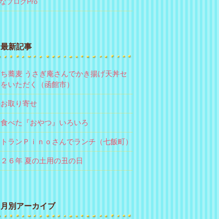
なブログPro
最新記事
ち蕎麦 うさぎ庵さんでかき揚げ天丼セ
トをいただく（函館市）
のお取り寄せ
近食べた『おやつ』いろいろ
ストランＰｉｎｏさんでランチ（七飯町）
２６年 夏の土用の丑の日
月別アーカイブ