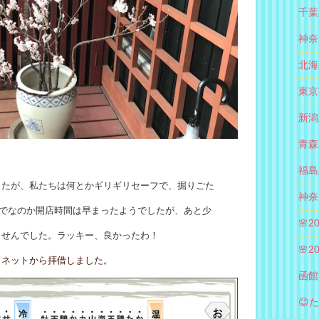
千葉
神奈
北海
東京
新潟
青森
福島
したが、私たちは何とかギリギリセーフで、
掘りごた
神奈
Wでなのか開店時間は早まったようでしたが、あと少
🌸
ませんでした。ラッキー、良かったわ！
🌸
、ネットから拝借しました。
函館
😊