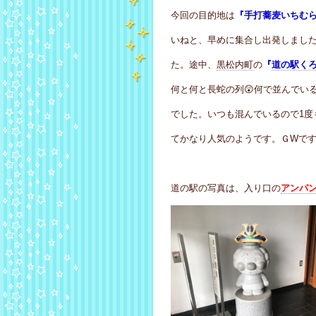
今回の目的地は
『手打蕎麦いちむ
いねと、早めに集合し出発しまし
た。途中、
黒松内町
の
『
道の駅く
何と何と長蛇の列😲何で並んでい
でした。いつも混んでいるので1度
てかなり人気のようです。ＧWで
道の駅の写真は、入り口の
アンパ